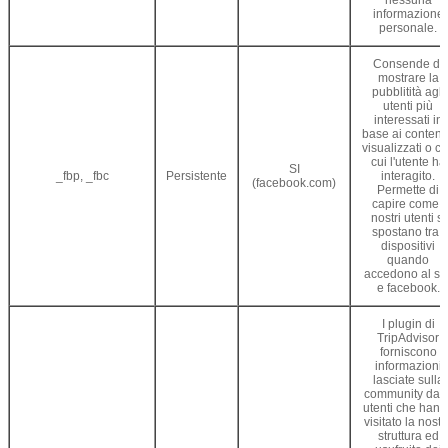
nessuna
informazione
personale.
Consende di
mostrare la
pubblitità agli
utenti più
interessati in
base ai contenu
visualizzati o c
cui l'utente ha
SI
_fbp, _fbc
Persistente
interagito.
(facebook.com)
Permette di
capire come i
nostri utenti si
spostano tra i
dispositivi
quando
accedono al sit
e facebook.
I plugin di
TripAdvisor
forniscono
informazioni
lasciate sulla
community dagl
utenti che hann
visitato la nostr
struttura ed