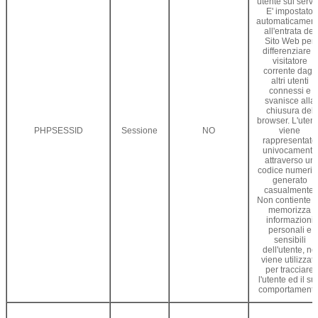
utente sul serve
E' impostato
automaticamen
all'entrata del
Sito Web per
differenziare il
visitatore
corrente dagli
altri utenti
connessi e
svanisce alla
chiusura del
browser. L'uten
PHPSESSID
Sessione
NO
viene
rappresentato
univocamente
attraverso un
codice numeric
generato
casualmente.
Non contiente 
memorizza
informazioni
personali e
sensibili
dell'utente, né
viene utilizzat
per tracciare
l'utente ed il su
comportamento