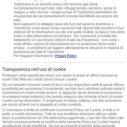
TripAdvisor è un servizio online che fornisce agli utenti,
raccomandazioni per hotel, b&b, villaggi turistici, pensioni, guide di
viaggio, e altro ancora. I widget sociali di TripAdvisor permettono di
visualizzare tali raccomandazioni ricevute dall'attività sul proprio sito
web.
Non sappiamo in dettaglio quali dei tuoi dati saranno trasmessi a
TripAdvisor o per quale scopo userà tali dati. Questi dati includono il tuo
indirizzo IP, le informazioni sul sito che avete visitato, la data e l'ora della
visita, e altre informazioni sul browser . Per conoscere la finalità del
trattamento e il successivo utilizzo di tale da Tripadvisor , così come i
vostri diritti e opzioni di impostazione per la protezione della vostra
privacy , vi preghiamo di leggere attentamente le istruzioni in materia di
protezione dei dati di TripAdvisor.
Per maggiori informazioni:
Privacy Policy
Transparenza nell'uso di cookie
Purtroppo come specificato sopra, non siamo in grado di offrire l'accesso al
nostro Sito Web ed i nostri Servizi senza i cookie.
Se non desideri ricevere cookie di terzi sul tuo dispositivo molti di questi offrono
possibilità per escluderne il ricevimento, nei link che ti abbimao indicato potrai il
ricevimento di cookie inviati da terzi. In aggiunta, alcuni browser ti consentono
di scegliere come preferisci che questo reagisca alle richieste di terzi di inviare
cookie sul tuo dispositivo. Ti preghiamo di notare, tuttavia, che tale esclusione
per mezzo di terzi non è soggetta al nostro controllo.
Ci riserviamo il diritto di modificare la presente Policy sui Cookie, in tutto o in
parte, a nostra discrezione. Tutte le sue modifiche diveranno efficaci subito
dopo la pubblicazione sul Sito della policy aggiornata. L'uso del Sito Web o dei
Servizi successivamente la modifica della presente Policy sui Cookie implica
accettazione di tali modifiche. Se non acconsenti ai termini della presente