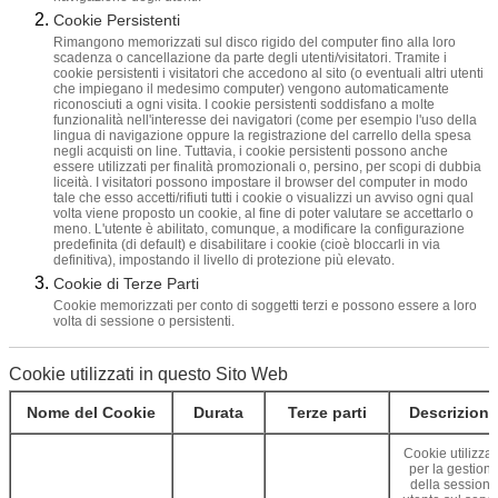
Cookie Persistenti
Rimangono memorizzati sul disco rigido del computer fino alla loro
scadenza o cancellazione da parte degli utenti/visitatori. Tramite i
cookie persistenti i visitatori che accedono al sito (o eventuali altri utenti
che impiegano il medesimo computer) vengono automaticamente
riconosciuti a ogni visita. I cookie persistenti soddisfano a molte
funzionalità nell'interesse dei navigatori (come per esempio l'uso della
lingua di navigazione oppure la registrazione del carrello della spesa
negli acquisti on line. Tuttavia, i cookie persistenti possono anche
essere utilizzati per finalità promozionali o, persino, per scopi di dubbia
liceità. I visitatori possono impostare il browser del computer in modo
tale che esso accetti/rifiuti tutti i cookie o visualizzi un avviso ogni qual
volta viene proposto un cookie, al fine di poter valutare se accettarlo o
meno. L'utente è abilitato, comunque, a modificare la configurazione
predefinita (di default) e disabilitare i cookie (cioè bloccarli in via
definitiva), impostando il livello di protezione più elevato.
Cookie di Terze Parti
Cookie memorizzati per conto di soggetti terzi e possono essere a loro
volta di sessione o persistenti.
Cookie utilizzati in questo Sito Web
Nome del Cookie
Durata
Terze parti
Descrizione
Cookie utilizzat
per la gestion
della sessione