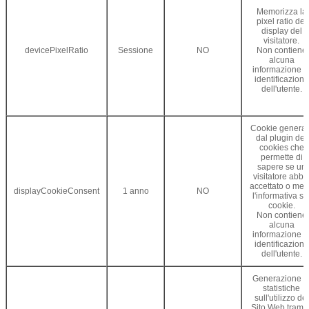
Memorizza la
pixel ratio del
display del
visitatore.
devicePixelRatio
Sessione
NO
Non contiene
alcuna
informazione d
identificazione
dell'utente.
Cookie generat
dal plugin dei
cookies che
permette di
sapere se un
visitatore abbi
accettato o me
displayCookieConsent
1 anno
NO
l'informativa su
cookie.
Non contiene
alcuna
informazione d
identificazione
dell'utente.
Generazione d
statistiche
sull'utilizzo del
Sito Web tramit