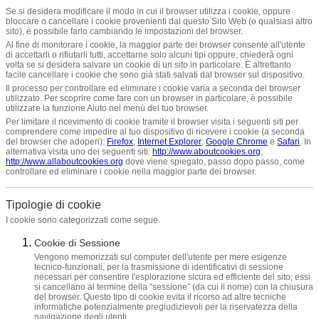
Se si desidera modificare il modo in cui il browser utilizza i cookie, oppure
bloccare o cancellare i cookie provenienti dal questo Sito Web (o qualsiasi altro
sito), è possibile farlo cambiando le impostazioni del browser.
Al fine di monitorare i cookie, la maggior parte dei browser consente all'utente
di accettarli o rifiutarli tutti, accettarne solo alcuni tipi oppure, chiederà ogni
volta se si desidera salvare un cookie di un sito in particolare. È altrettanto
facile cancellare i cookie che sono già stati salvati dal browser sul dispositivo.
Il processo per controllare ed eliminare i cookie varia a seconda del browser
utilizzato. Per scoprire come fare con un browser in particolare, è possibile
utilizzare la funzione Aiuto nel menù del tuo browser.
Per limitare il ricevimento di cookie tramite il browser visita i seguenti siti per
comprendere come impedire al tuo dispositivo di ricevere i cookie (a seconda
del browser che adoperi):
Firefox
;
Internet Explorer
;
Google Chrome
e
Safari
. In
alternativa visita uno dei seguenti siti:
http://www.aboutcookies.org
;
http://www.allaboutcookies.org
dove viene spiegato, passo dopo passo, come
controllare ed eliminare i cookie nella maggior parte dei browser.
Tipologie di cookie
I cookie sono categorizzati come segue.
Cookie di Sessione
Vengono memorizzati sul computer dell'utente per mere esigenze
tecnico-funzionali, per la trasmissione di identificativi di sessione
necessari per consentire l'esplorazione sicura ed efficiente del sito; essi
si cancellano al termine della “sessione” (da cui il nome) con la chiusura
del browser. Questo tipo di cookie evita il ricorso ad altre tecniche
informatiche potenzialmente pregiudizievoli per la riservatezza della
navigazione degli utenti.