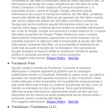
consentire al Sito Web di analizzare come gli utenti utilizzano il sito. Le
informazioni generate dal cookie sull'utilizzo del Sito Web da parte
Vostra (compreso il Vostro indirizzo IP) verranno trasmesse a, e
depositate presso i server di Google. Google utilizzerà queste
informazioni allo scopo di monitorare l'utilizzo del Sito Web, compilare
report sulle attività del Sito Web per gli operatori del Sito Web e fornire
altri servizi relativi alle attività del Sito Web e all'utilizzo di Internet.
Google può anche trasferire queste informazioni a terzi ove ciò sia
imposto dalla legge o laddove tali terzi trattino le suddette informazioni
per conto di Google. Google non assocerà il vostro indirizzo IP a nessun
altro dato posseduto da Google. Potete rifiutarvi di usare i cookies
selezionando l'impostazione appropriata sul vostro browser, ma ciò
potrebbe impedirvi di utilizzare tutte le funzionalità di questo Sito Web.
Utilizzando il presente Sito Web, voi acconsentite al trattamento dei
Vostri dati da parte di Google per le modalità e i fini sopraindicati.
Google Analytics si riserva il diritto di modificare i termini di questa
politica in qualsiasi momento, con o senza preavviso.
Per maggiori informazioni:
Privacy Policy
–
Opt-Out
Facebook Pixel
Questo cookie è inserito da Facebook. Consente di misurare,
ottimizzare e costruire segmenti di pubblico per le campagne
pubblicitarie servite su Facebook. Permette di capire come i gli utenti si
spostano tra i dispositivi quando accedono al sito e Facebook. Viene
inoltre utilizzato al fine di garantire che la pubblicità venga proposta a
agli utenti interessati in base ai contenuti visualizzati sul sito o con cui
l'utente ha interagito sul sito e Facebook. Terze parti potrebbero
utilizzare queste informazioni, abbinandole anche ad altre già loro
disponibili per fini diversi da quelli prettamente tecnici (funzionalità o
sessione), previo consenso dell’utente..
Per maggiori informazioni:
Privacy Policy
–
Opt-Out
TripAdvisor (TripAdvisor LLC)