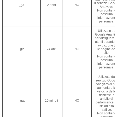
il servizio Goog
_ga
2 anni
NO
Analytics.
Non contiene
nessuna
informazione
personale.
Utilizzato da
Google Analitic
per distiguere g
utenti durante l
navigazione tr
_gid
24 ore
NO
le pagine del
sito.
Non contiene
nessuna
informazione
personale.
Utilizzato dal
servizio Googl
Analytics di pe
aumentare la
velocità delle
richieste in
ambito di
_gat
10 minuti
NO
performance s
siti ad alto
traffico.
Non contiene