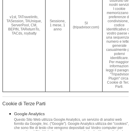
usufruito dei
nostri servizi.
I cookie
memorizzano l
v1st, TATravelinfo,
preferenze di
TASession, TAUnique,
Sessione,
condivisione, i
SI
ServerPool, CM,
1 mese, 1
codice
(tripadvisor.com)
BEPIN, TAReturnTo,
anno
identificativo de
TACds, roybatty
vostro paese e
una sequenza d
numero e letter
generate
casualmente pe
potervi
identificare.
Per maggiori
informazioni
leggi il paragra
"Tripadvisor
Plugin" circa i
Cookie di Terz
Parti.
Cookie di Terze Parti
Google Analytics
Questo Sito Web utilizza Google Analytics, un servizio di analisi web
fornito da Google, Inc. ("Google"). Google Analytics utilizza dei "cookies",
che sono file di testo che vengono depositati sul Vostro computer per