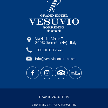
Via Nastro Verde 7
80067
Sorrento
(NA)
-
Italy
+39 081 878 26 45
info@vesuviosorrento.com
P.iva:
01246491219
Cin:
IT063080A1A9KPWHRN