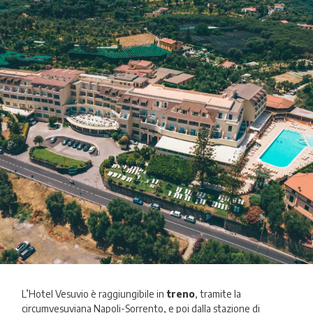
L’Hotel Vesuvio è raggiungibile in
treno
, tramite la
circumvesuviana Napoli-Sorrento, e poi dalla stazione di